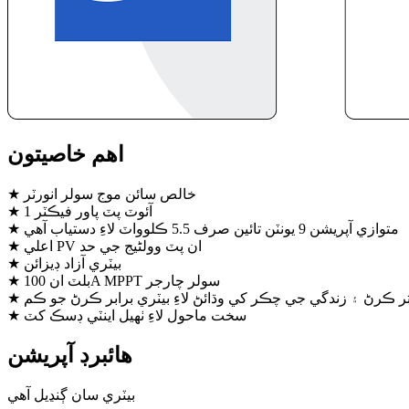
اهم خاصيتون
★ خالص سائن موج سولر انورٽر
★ آئوٽ پٽ پاور فيڪٽر 1
★ متوازي آپريشن 9 يونٽن تائين صرف 5.5 ڪلوواٽ لاءِ دستياب آهي
★ اعلي PV ان پٽ وولٹیج جي حد
★ بيٽري آزاد ڊيزائن
★ بلٽ ان 100A MPPT سولر چارجر
ر ڪرڻ ۽ زندگي جي چڪر کي وڌائڻ لاءِ بيٽري برابر ڪرڻ جو ڪم
★ سخت ماحول لاءِ ٺهيل اينٽي ڊسڪ کٽ
هائبرڊ آپريشن
بيٽري سان ڳنڍيل آهي