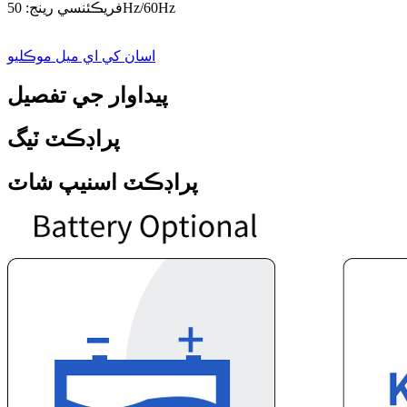
فريڪئنسي رينج: 50Hz/60Hz
اسان کي اي ميل موڪليو
پيداوار جي تفصيل
پراڊڪٽ ٽيگ
پراڊڪٽ اسنيپ شاٽ