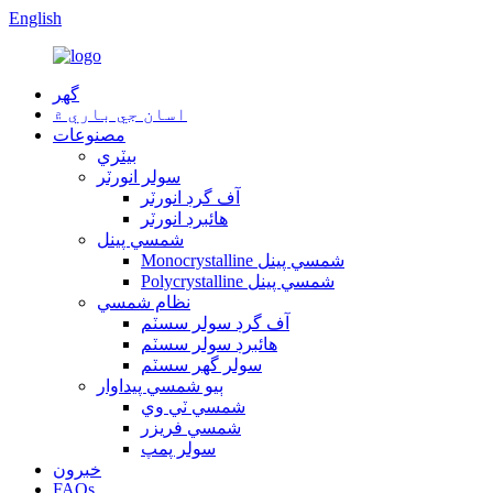
English
گهر
اسان جي باري ۾
مصنوعات
بيٽري
سولر انورٽر
آف گرڊ انورٽر
هائبرڊ انورٽر
شمسي پينل
Monocrystalline شمسي پينل
Polycrystalline شمسي پينل
نظام شمسي
آف گرڊ سولر سسٽم
هائبرڊ سولر سسٽم
سولر گهر سسٽم
ٻيو شمسي پيداوار
شمسي ٽي وي
شمسي فريزر
سولر پمپ
خبرون
FAQs