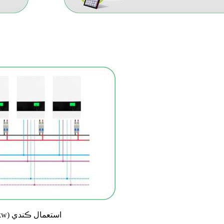
ٽن مرحلن جي پيداوار يا ته 3 يونٽ (16.5KW) يا وڌ ۾ وڌ 9 يونٽ (49.5kw) استعمال ڪندي