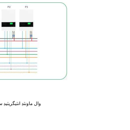
وال ماونٽڊ انٽيگريٽيڊ