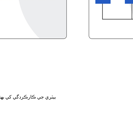
★ بيٽري جي ڪارڪردگي کي بهت