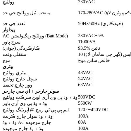
230VAC
وولٽيج
منتخب ٿيل وولٹیج جي حد
50Hz/60Hz (خودڪاري)
تعدد جي حد
پيداوار
230VAC±5%
AC وولٽيج ريگيوليشن (Batt.Mode)
11000VA
سرج پاور
93.5% تائين
ڪارڪردگي (چوٽي)
منتقلي وقت
خالص سائن موج
موج
بيٽري
48VAC
بيٽري وولٹیج
54VAC
سچل چارج وولٽيج
63VAC
اوور چارج تحفظ
سولر چارجر ۽ اي سي چارجر
500VDC
وڌ ۾ وڌ پي وي آري اوپن سرڪٽ وولٹیج
5500W
وڌ ۾ وڌ پي وي آري پاور
120 〜450VDC
ايم پي پي ٽي رينج @ آپريٽنگ وولٽيج
100A
وڌ ۾ وڌ سولر چارج ڪرنٽ
80A
وڌ ۾ وڌ AC چارج موجوده
100A
وڌ ۾ وڌ چارج موجوده