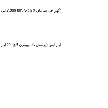
170-280VAC (ذاتي ڪمپيوٽرن لاءِ):90-280VAC (گهر جي سامان لاءِ)
10 ايم ايس (پرسنل ڪمپيوٽرن لاءِ)؛ 20 ايم ايس (گهر جي سامان لاءِ)