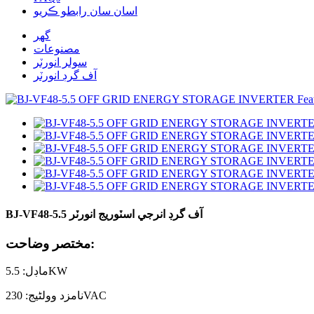
اسان سان رابطو ڪريو
گهر
مصنوعات
سولر انورٽر
آف گرڊ انورٽر
BJ-VF48-5.5 آف گرڊ انرجي اسٽوريج انورٽر
مختصر وضاحت:
ماڊل: 5.5KW
نامزد وولٹیج: 230VAC