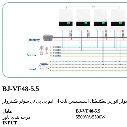
BJ-VF48-5.5
 سولر انورٽر ٽيڪنيڪل اسپيسيشن بلٽ ان ايم پي پي ٽي سولر ڪنٽرولر
BJ-VF48-5.5
ماڊل
5500VA/5500W
درجه بندي پاور
INPUT